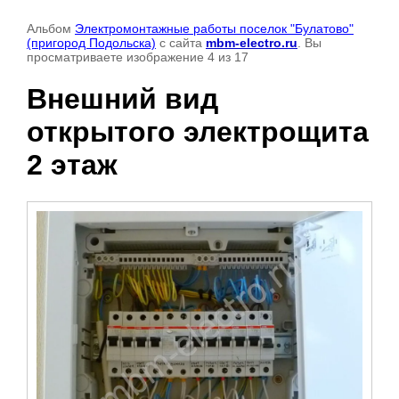
Альбом
Электромонтажные работы поселок "Булатово"
(пригород Подольска)
с сайта
mbm-electro.ru
. Вы
просматриваете изображение 4 из 17
Внешний вид
открытого электрощита
2 этаж